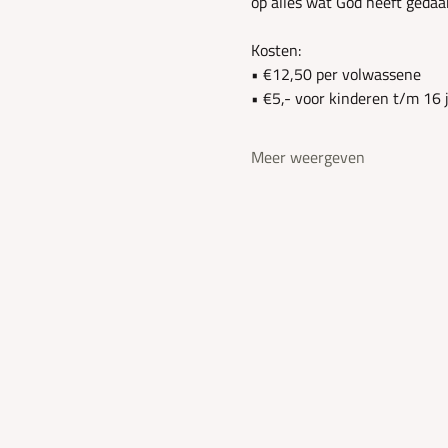
op alles wat God heeft gedaa
Kosten:
• €12,50 per volwassene
• €5,- voor kinderen t/m 16 
Meer weergeven