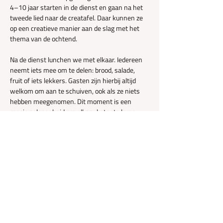
4–10 jaar starten in de dienst en gaan na het 
tweede lied naar de creatafel. Daar kunnen ze 
op een creatieve manier aan de slag met het 
thema van de ochtend.
Na de dienst lunchen we met elkaar. Iedereen 
neemt iets mee om te delen: brood, salade, 
fruit of iets lekkers. Gasten zijn hierbij altijd 
welkom om aan te schuiven, ook als ze niets 
hebben meegenomen. Dit moment is een 
mooie gelegenheid om elkaar beter te leren 
kennen en door te praten over…
Meer weergeven