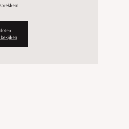
esprekken!
sloten
bekijken