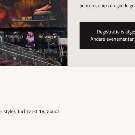
popcorn, chips én goede g
Registratie is afge
Andere evenementen 
 style), Turfmarkt 18, Gouda