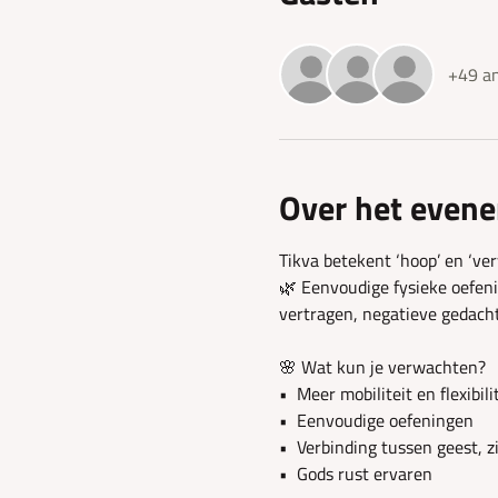
+49 an
Over het even
Tikva betekent ‘hoop’ en ‘ve
🌿 Eenvoudige fysieke oefen
vertragen, negatieve gedach
🌸 Wat kun je verwachten?
•⁠  ⁠Meer mobiliteit en flexibili
•⁠  ⁠Eenvoudige oefeningen
•⁠  ⁠Verbinding tussen geest, 
•⁠  ⁠Gods rust ervaren