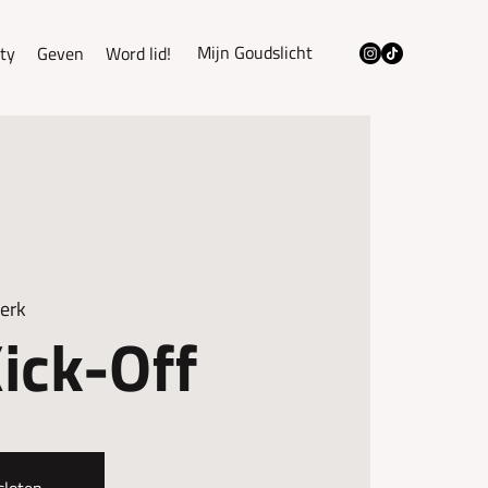
Mijn Goudslicht
ty
Geven
Word lid!
erk
ick-Off
sloten