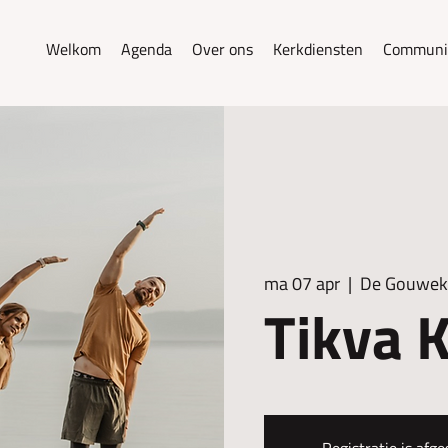
Welkom
Agenda
Over ons
Kerkdiensten
Communi
ma 07 apr
  |  
De Gouwek
Tikva K
Registratie is afge