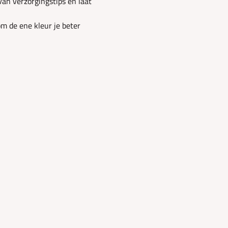
van
verzorgingstips en laat 
 de ene kleur je beter 