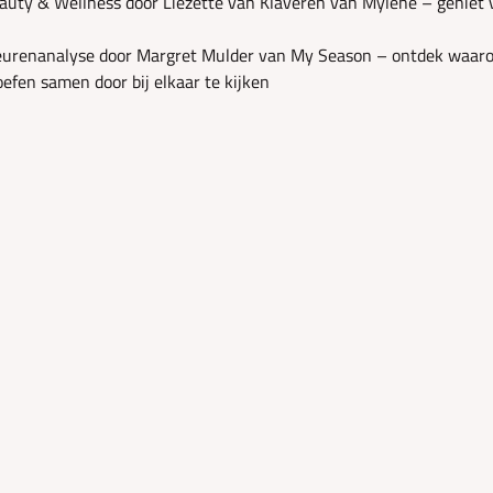
auty & Wellness door Liezette van Klaveren van Mylène – geniet 
eurenanalyse door Margret Mulder van My Season – ontdek waarom
efen samen door bij elkaar te kijken